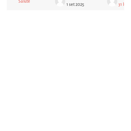
Salute
1 set 2025
31 lug